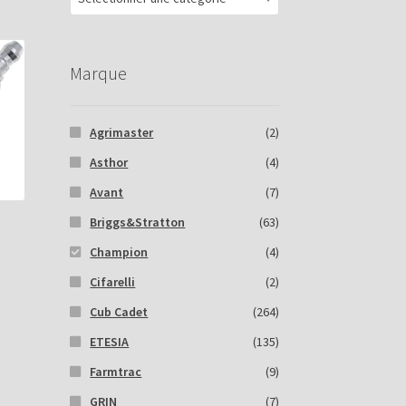
Marque
Agrimaster
(2)
Asthor
(4)
Avant
(7)
Briggs&Stratton
(63)
Champion
(4)
Cifarelli
(2)
Cub Cadet
(264)
ETESIA
(135)
Farmtrac
(9)
GRIN
(7)