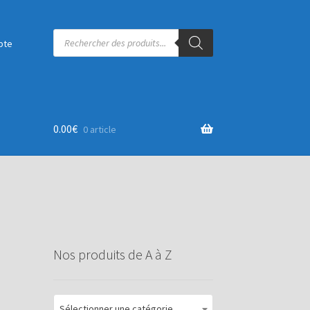
Recherche
de
pte
produits
0.00
€
0 article
Nos produits de A à Z
Sélectionner une catégorie