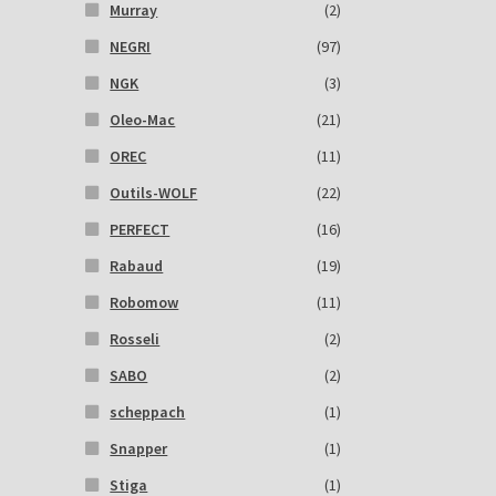
Murray
(2)
NEGRI
(97)
NGK
(3)
Oleo-Mac
(21)
OREC
(11)
Outils-WOLF
(22)
PERFECT
(16)
Rabaud
(19)
Robomow
(11)
Rosseli
(2)
SABO
(2)
scheppach
(1)
Snapper
(1)
Stiga
(1)