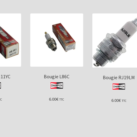
N11YC
Bougie L86C
Bougie RJ19LM
6.00
€
6.00
€
TC
TTC
TTC