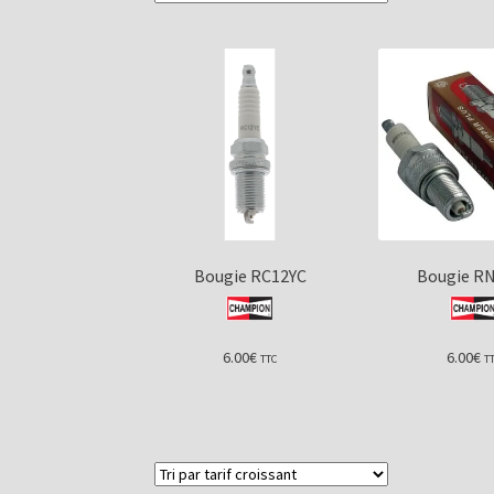
Bougie RC12YC
Bougie R
6.00
€
6.00
€
TTC
T