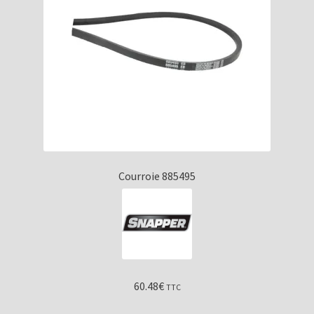
Courroie 885495
60.48
€
TTC