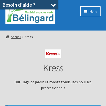
Besoin d'aide ?
Aller
Aller
Menu
à
au
la
contenu
navigation
Accueil
Accueil
Kress
Boutique
Location
Kress
Ouvrir
Pièces détachées/SAV
le
menu
Occasions
Outillage de jardin et robots tondeuses pour les
enfant
professionnels
Blog