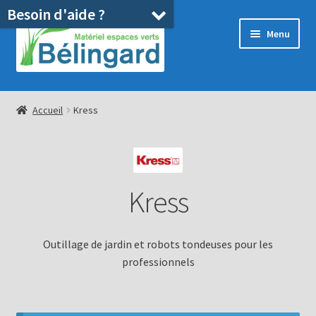
Besoin d'aide ?
Aller
Aller
Menu
à
au
la
contenu
navigation
Accueil
Accueil
Kress
Boutique
Location
Kress
Ouvrir
Pièces détachées/SAV
le
menu
Occasions
Outillage de jardin et robots tondeuses pour les
enfant
professionnels
Blog