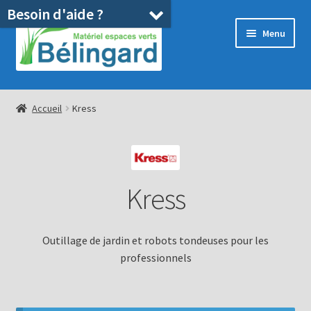
Besoin d'aide ?
Aller
Aller
Menu
à
au
la
contenu
navigation
Accueil
Accueil
Kress
Boutique
Location
Kress
Ouvrir
Pièces détachées/SAV
le
menu
Occasions
Outillage de jardin et robots tondeuses pour les
enfant
professionnels
Blog