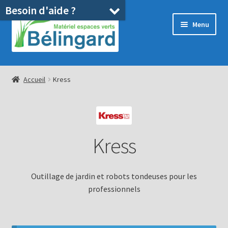
Besoin d'aide ?
Aller
Aller
Menu
à
au
la
contenu
navigation
Accueil
Accueil
Kress
Boutique
Location
Kress
Ouvrir
Pièces détachées/SAV
le
menu
Occasions
Outillage de jardin et robots tondeuses pour les
enfant
professionnels
Blog