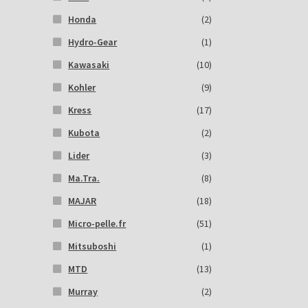
Honda
(2)
Hydro-Gear
(1)
Kawasaki
(10)
Kohler
(9)
Kress
(17)
Kubota
(2)
Lider
(3)
Ma.Tra.
(8)
MAJAR
(18)
Micro-pelle.fr
(51)
Mitsuboshi
(1)
MTD
(13)
Murray
(2)