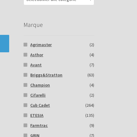
Marque
Agrimaster
(2)
Asthor
(4)
Avant
(7)
Briggs&Stratton
(63)
Champion
(4)
Cifarelli
(2)
Cub Cadet
(264)
ETESIA
(135)
Farmtrac
(9)
GRIN
(7)