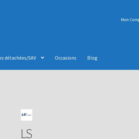
Mon Com
es détachées/SAV
Occasions
Blog
LS