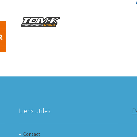
Liens utiles
P
–
Contact