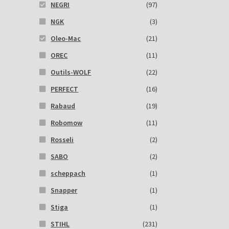
NEGRI
(97)
NGK
(3)
Oleo-Mac
(21)
OREC
(11)
Outils-WOLF
(22)
PERFECT
(16)
Rabaud
(19)
Robomow
(11)
Rosseli
(2)
SABO
(2)
scheppach
(1)
Snapper
(1)
Stiga
(1)
STIHL
(231)