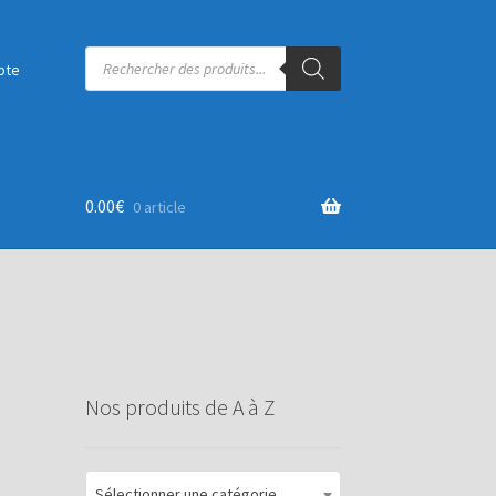
Recherche
de
pte
produits
0.00
€
0 article
Nos produits de A à Z
Sélectionner une catégorie