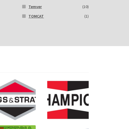
Temver
(10)
TOMCAT
(1)