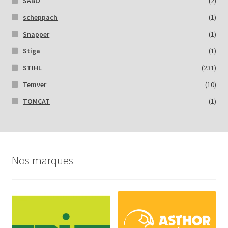
SABO
(2)
scheppach
(1)
Snapper
(1)
Stiga
(1)
STIHL
(231)
Temver
(10)
TOMCAT
(1)
Nos marques