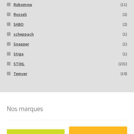
Robomow
(11)
Rosseli
(2)
SABO
(2)
scheppach
(1)
Snapper
(1)
Stiga
(1)
STIHL
(231)
Temver
(10)
Nos marques