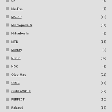
LS
(8)
Ma.Tra.
(8)
MAJAR
(18)
Micro-pelle.fr
(51)
Mitsuboshi
(1)
MTD
(13)
Murray
(2)
NEGRI
(97)
NGK
(3)
Oleo-Mac
(21)
OREC
(11)
Outils-WOLF
(22)
PERFECT
(16)
Rabaud
(19)