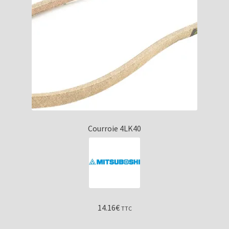
Courroie 4LK40
14.16
€
TTC