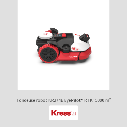
Tondeuse robot KR274E EyePilot® RTKⁿ 5000 m²