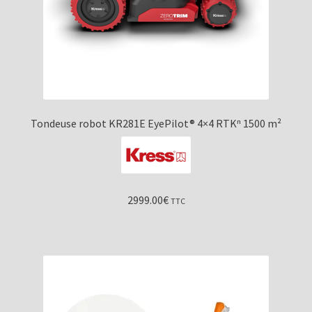
Tondeuse robot KR281E EyePilot® 4×4 RTKⁿ 1500 m²
2999.00
€
TTC