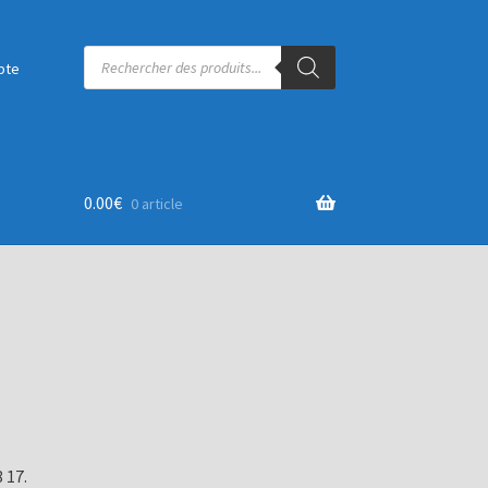
Recherche
de
pte
produits
0.00
€
0 article
 17.