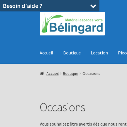
Besoin d'aide ?
Aller
Aller
à
au
la
contenu
navigation
Accueil
Boutique
Location
Pièc
Accueil
Boutique
Occasions
Occasions
Vous souhaitez être avertis dès que nous rent