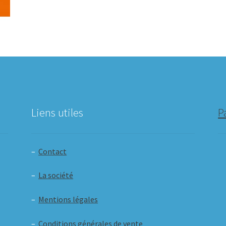
Liens utiles
P
–
Contact
–
La société
–
Mentions légales
–
Conditions générales de vente