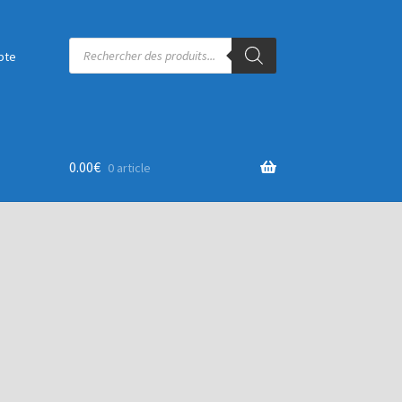
Recherche
de
pte
produits
0.00
€
0 article