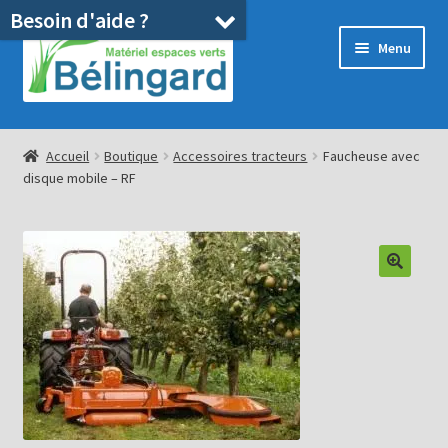
Besoin d'aide ?
Aller
Aller
Menu
à
au
la
contenu
navigation
Accueil
Accueil
Boutique
Accessoires tracteurs
Faucheuse avec
disque mobile – RF
Boutique
Location
Ouvrir
Pièces détachées/SAV
le
menu
Occasions
enfant
Blog