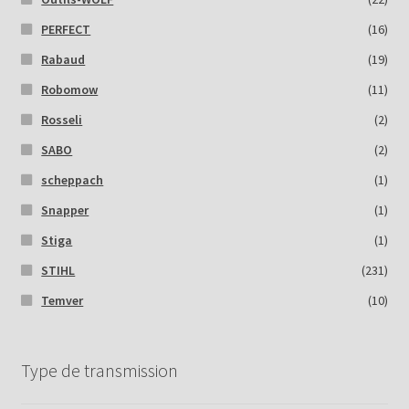
PERFECT
(16)
Rabaud
(19)
Robomow
(11)
Rosseli
(2)
SABO
(2)
scheppach
(1)
Snapper
(1)
Stiga
(1)
STIHL
(231)
Temver
(10)
Type de transmission