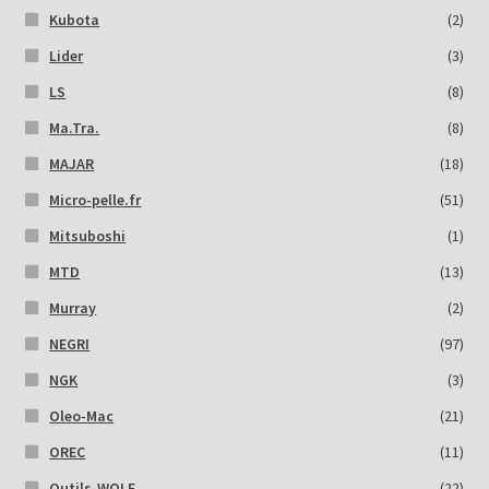
Kubota
(2)
Lider
(3)
LS
(8)
Ma.Tra.
(8)
MAJAR
(18)
Micro-pelle.fr
(51)
Mitsuboshi
(1)
MTD
(13)
Murray
(2)
NEGRI
(97)
NGK
(3)
Oleo-Mac
(21)
OREC
(11)
Outils-WOLF
(22)