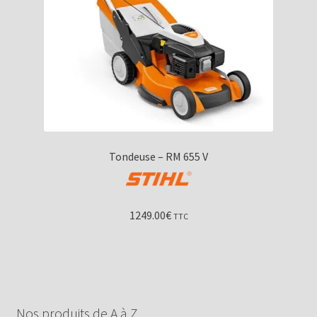
Tondeuse – RM 655 V
1249.00
€
TTC
Nos produits de A à Z