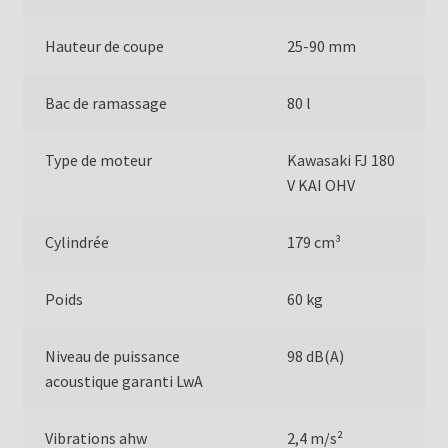
Hauteur de coupe
25-90 mm
Bac de ramassage
80 l
Type de moteur
Kawasaki FJ 180
V KAI OHV
Cylindrée
179 cm³
Poids
60 kg
Niveau de puissance
98 dB(A)
acoustique garanti LwA
Vibrations ahw
2,4 m/s²