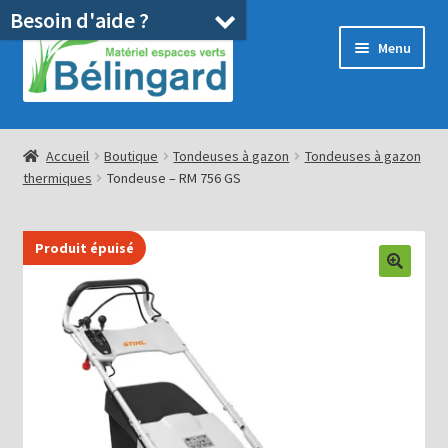
Besoin d'aide ?
Aller
Aller
Menu
à
au
la
contenu
navigation
Accueil
Accueil
Boutique
Tondeuses à gazon
Tondeuses à gazon
thermiques
Tondeuse – RM 756 GS
Boutique
Location
Produit épuisé
Ouvrir
Pièces détachées/SAV
le
menu
Occasions
enfant
Blog