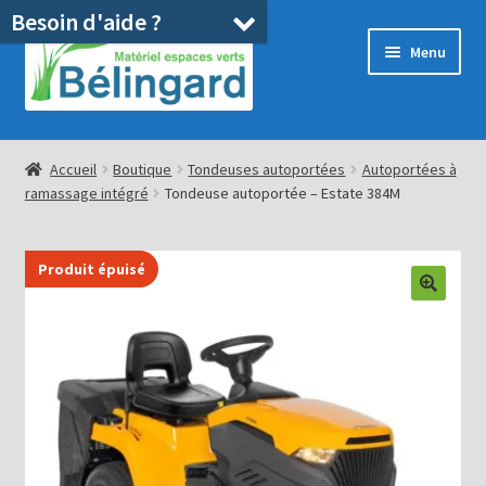
Besoin d'aide ?
Aller
Aller
Menu
à
au
la
contenu
navigation
Accueil
Accueil
Boutique
Tondeuses autoportées
Autoportées à
ramassage intégré
Tondeuse autoportée – Estate 384M
Boutique
Location
Produit épuisé
Ouvrir
Pièces détachées/SAV
le
menu
Occasions
enfant
Blog