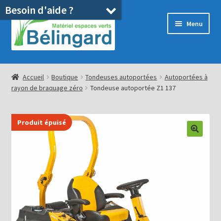
Besoin d'aide ?
Aller
Aller
Menu
à
au
la
contenu
navigation
Accueil
Accueil
Boutique
Tondeuses autoportées
Autoportées à
rayon de braquage zéro
Tondeuse autoportée Z1 137
Boutique
Location
Produit épuisé
Ouvrir
Pièces détachées/SAV
le
menu
Occasions
enfant
Blog