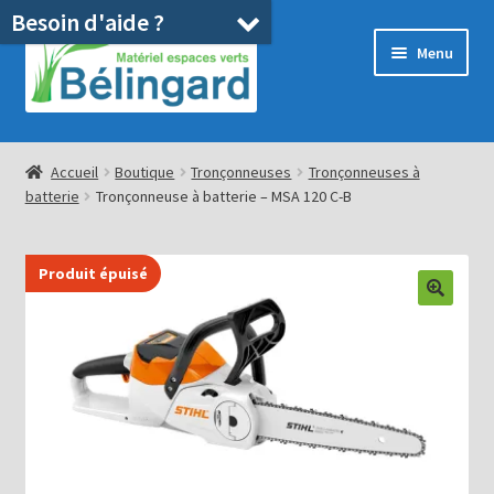
Besoin d'aide ?
Aller
Aller
Menu
à
au
la
contenu
navigation
Accueil
Accueil
Boutique
Tronçonneuses
Tronçonneuses à
batterie
Tronçonneuse à batterie – MSA 120 C-B
Boutique
Location
Produit épuisé
Ouvrir
Pièces détachées/SAV
le
menu
Occasions
enfant
Blog