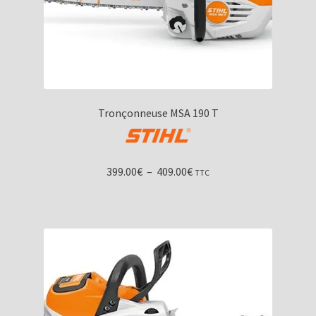
Tronçonneuse MSA 190 T
Plage
399.00
€
–
409.00
€
TTC
de
prix :
399.00€
à
409.00€