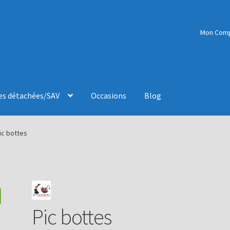
Mon Com
es détachées/SAV
Occasions
Blog
ic bottes
Pic bottes