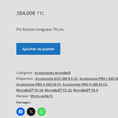
384.00
€
TTC
Pic bottes longueur 70 cm.
quantité
Ajouter au panier
de
Pic
bottes
Catégorie :
Accessoires microBull
Étiquettes :
Accessoire-ECO 200 9.5 CV
,
Accessoire-PRO I 200 1
Accessoire-PRO II 200 18 CV
,
Accessoire-PRO II 200 23 CV
,
MicroBull® FX 18
,
MicroBull® FX 23
,
MicroBull® FX 9
Marque :
Micro-pelle.fr
Partager :