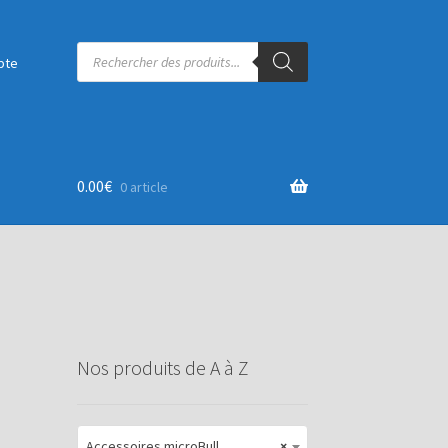
Recherche
de
pte
produits
0.00
€
0 article
Nos produits de A à Z
Accessoires microBull
×