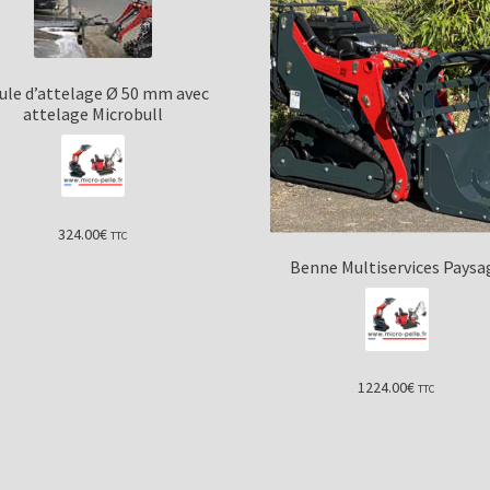
ule d’attelage Ø 50 mm avec
attelage Microbull
324.00
€
TTC
Benne Multiservices Paysa
1224.00
€
TTC