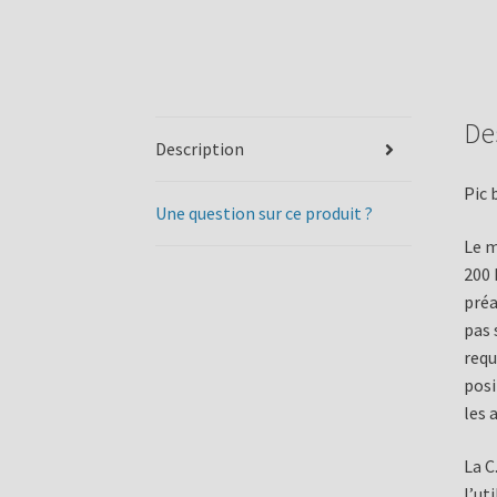
De
Description
Pic 
Une question sur ce produit ?
Le m
200 
préa
pas 
requ
posi
les 
La C
l’uti