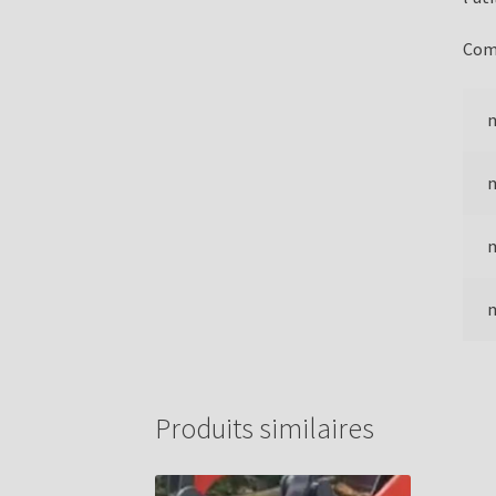
Comp
m
m
m
m
Produits similaires