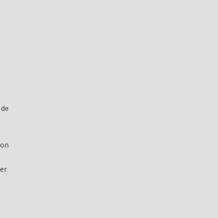
 de
ion
er