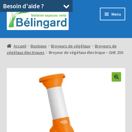
Besoin d'aide ?
Aller
Aller
Menu
à
au
la
contenu
navigation
Accueil
Accueil
Boutique
Broyeurs de végétaux
Broyeurs de
végétaux électriques
Broyeur de végétaux électrique – GHE 250
Boutique
Location
Ouvrir
Pièces détachées/SAV
le
menu
Occasions
enfant
Blog