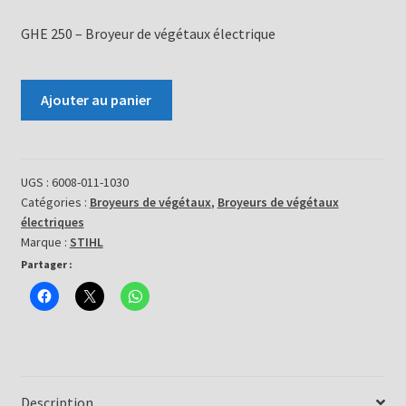
GHE 250 – Broyeur de végétaux électrique
quantité
Ajouter au panier
de
Broyeur
de
végétaux
UGS :
6008-011-1030
Catégories :
Broyeurs de végétaux
,
Broyeurs de végétaux
électrique
électriques
-
Marque :
STIHL
GHE
Partager :
250
Description