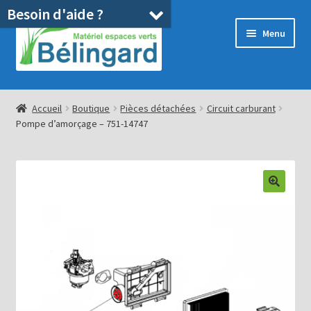
Besoin d'aide ?
Aller
Aller
Menu
à
au
la
contenu
navigation
Accueil
Accueil
Boutique
Pièces détachées
Circuit carburant
Pompe d’amorçage – 751-14747
Boutique
Location
Ouvrir
Pièces détachées/SAV
le
menu
Occasions
enfant
Blog