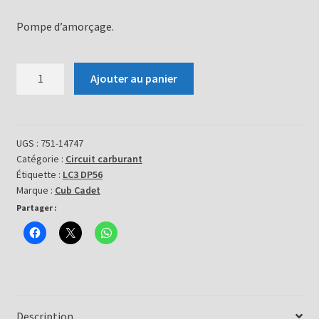
Pompe d’amorçage.
quantité
Ajouter au panier
de
Pompe
d'amorçage
-
UGS :
751-14747
Catégorie :
Circuit carburant
751-
Étiquette :
LC3 DP56
14747
Marque :
Cub Cadet
Partager :
Description