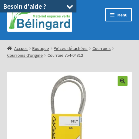
Besoin d'aide ?
Aller
Aller
Menu
à
au
la
contenu
navigation
Accueil
Accueil
Boutique
Pièces détachées
Courroies
Courroies d'origine
Courroie 754-04312
Boutique
Location
Ouvrir
Pièces détachées/SAV
le
menu
Occasions
enfant
Blog