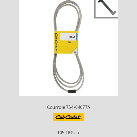
Courroie 754-04077A
105.18
€
TTC