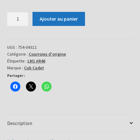
quantité
Ajouter au panier
de
Courroie
754-
04312
UGS :
754-04312
Catégorie :
Courroies d'origine
Étiquette :
LM1 AR46
Marque :
Cub Cadet
Partager :
Description