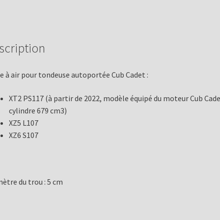
scription
re à air pour tondeuse autoportée Cub Cadet :
XT2 PS117 (à partir de 2022, modèle équipé du moteur Cub Cade
cylindre 679 cm3)
XZ5 L107
XZ6 S107
ètre du trou : 5 cm