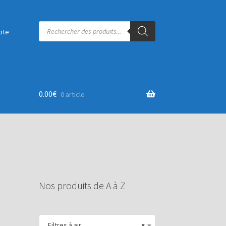
Recherche
de
pte
produits
0.00
€
0 article
Nos produits de A à Z
Filtres à air
×