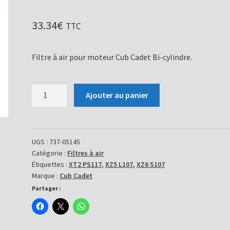
33.34
€
TTC
Filtre à air pour moteur Cub Cadet Bi-cylindre.
quantité
Ajouter au panier
de
Filtre
à
air
UGS :
737-05145
Catégorie :
Filtres à air
737-
Étiquettes :
XT2 PS117
,
XZ5 L107
,
XZ6 S107
05145
Marque :
Cub Cadet
Partager :