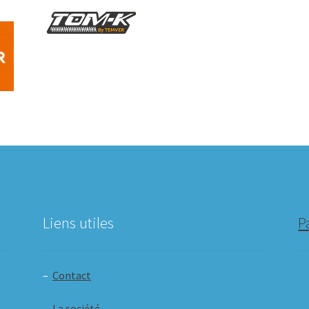
Liens utiles
P
–
Contact
–
La société