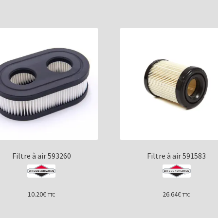
Filtre à air 593260
Filtre à air 591583
10.20
€
26.64
€
TTC
TTC