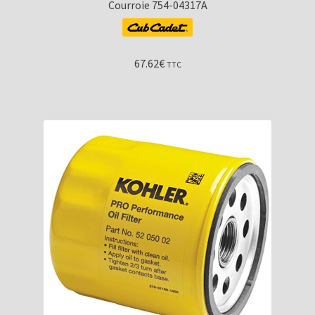
Courroie 754-04317A
67.62
€
TTC