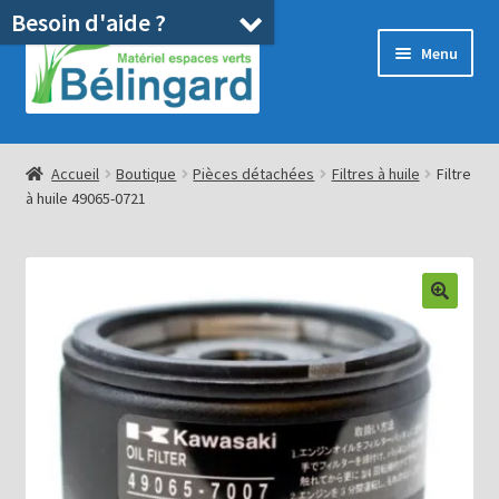
Besoin d'aide ?
Aller
Aller
Menu
à
au
la
contenu
navigation
Accueil
Accueil
Boutique
Pièces détachées
Filtres à huile
Filtre
à huile 49065-0721
Boutique
Location
Ouvrir
Pièces détachées/SAV
le
menu
Occasions
enfant
Blog