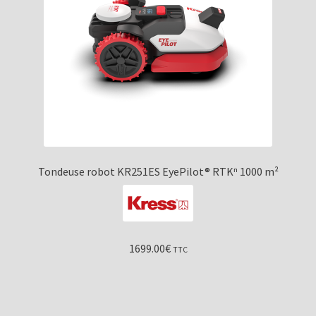
Tondeuse robot KR251ES EyePilot® RTKⁿ 1000 m²
1699.00
€
TTC