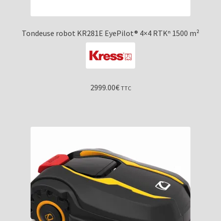
Tondeuse robot KR281E EyePilot® 4×4 RTKⁿ 1500 m²
2999.00
€
TTC