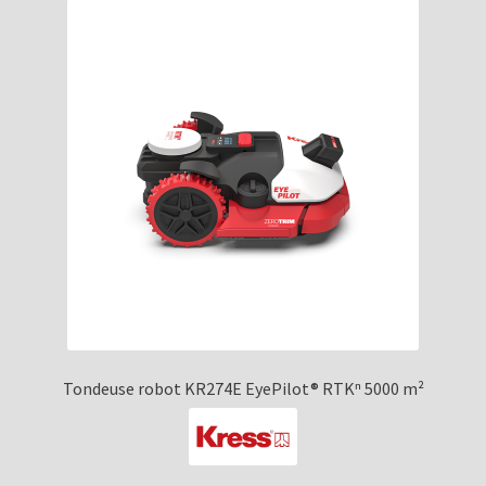
Tondeuse robot KR274E EyePilot® RTKⁿ 5000 m²