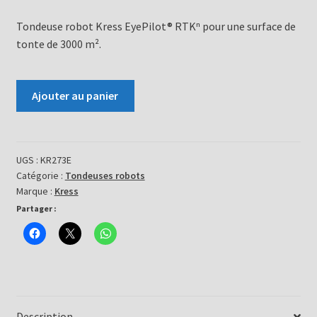
Tondeuse robot Kress EyePilot® RTKⁿ pour une surface de
tonte de 3000 m².
quantité
Ajouter au panier
de
Tondeuse
robot
KR273E
UGS :
KR273E
Catégorie :
Tondeuses robots
EyePilot®
Marque :
Kress
RTKⁿ
Partager :
3000
m²
Description