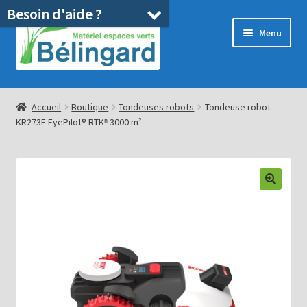
Besoin d'aide ?
Aller
Aller
Menu
à
au
la
contenu
navigation
Accueil
Accueil
Boutique
Tondeuses robots
Tondeuse robot
KR273E EyePilot® RTKⁿ 3000 m²
Boutique
Location
Ouvrir
Pièces détachées/SAV
le
menu
Occasions
enfant
Blog