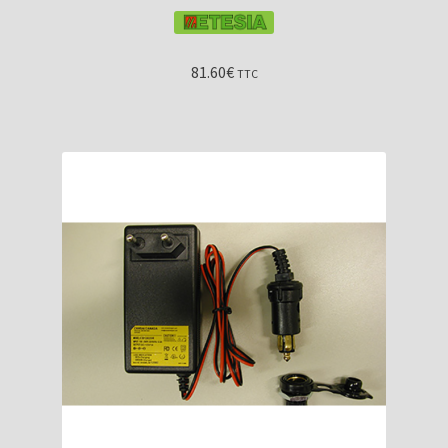
81.60
€
TTC