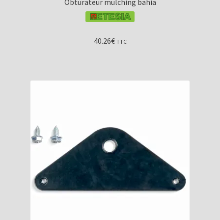
Obturateur mulching bahia
40.26
€
TTC