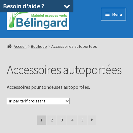
Besoin d'aide ?
Aller
Aller
Menu
à
au
la
contenu
navigation
Accueil
Accueil
Boutique
Accessoires autoportées
Boutique
Accessoires autoportées
Location
Ouvrir
Pièces détachées/SAV
Accessoires pour tondeuses autoportées.
le
menu
Occasions
enfant
Blog
1
2
3
4
5