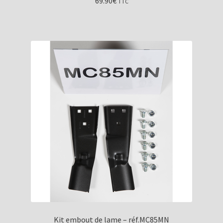
69.90
€
TTC
Kit embout de lame – réf.MC85MN