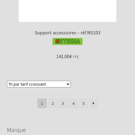
Support accessoires – réf.MS103
141.00
€
TTC
1
2
3
4
5
Marque