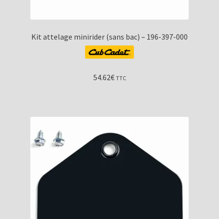
Kit attelage minirider (sans bac) – 196-397-000
54.62
€
TTC