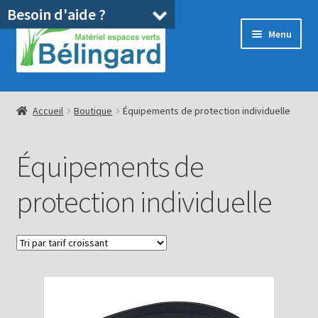
Besoin d'aide ?
Aller
Aller
Menu
à
au
la
contenu
navigation
Accueil
Accueil
Boutique
Équipements de protection individuelle
Boutique
Équipements de
Location
protection individuelle
Ouvrir
Pièces détachées/SAV
le
menu
Occasions
enfant
Blog