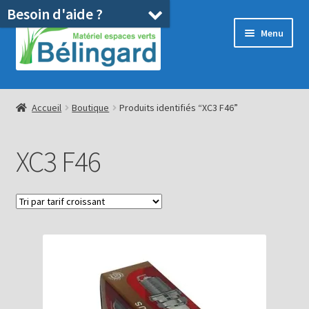
Besoin d'aide ?
Aller
Aller
Menu
à
au
la
contenu
navigation
Accueil
Accueil
Boutique
Produits identifiés “XC3 F46”
Boutique
XC3 F46
Location
Ouvrir
Pièces détachées/SAV
le
menu
Occasions
enfant
Blog