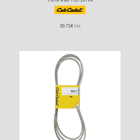
30.72
€
TTC