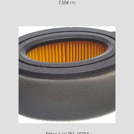
7.50
€
TTC
Filtre à air 751-10794