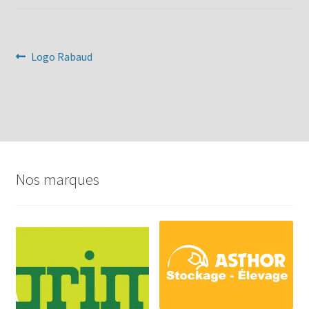
Navigation
Article
Logo Rabaud
précédent :
de
l’article
Nos marques