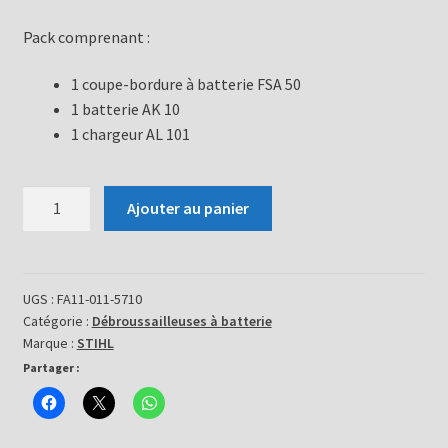
Pack comprenant :
1 coupe-bordure à batterie FSA 50
1 batterie AK 10
1 chargeur AL 101
quantité
Ajouter au panier
de
Débroussailleuse
-
FSA
UGS :
FA11-011-5710
Catégorie :
Débroussailleuses à batterie
50
Marque :
STIHL
Partager :