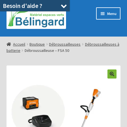
Besoin d'aide ?
Aller
Aller
Menu
à
au
la
contenu
navigation
Accueil
Accueil
Boutique
Débroussailleuses
Débroussailleuses à
batterie
Débroussailleuse – FSA 50
Boutique
Location
Ouvrir
Pièces détachées/SAV
le
menu
Occasions
enfant
Blog