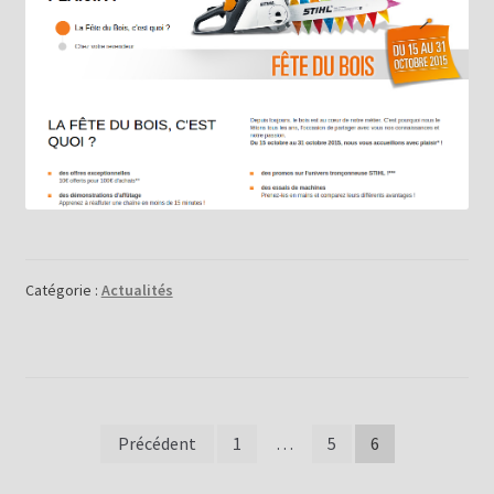
Catégorie :
Actualités
Pagination
Précédent
1
…
5
6
des