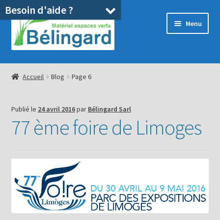
Besoin d'aide ?
Aller
Aller
Menu
à
au
la
contenu
navigation
Accueil
Accueil
Blog
Page 6
Boutique
Publié le
24 avril 2016
par
Bélingard Sarl
Location
77 ème foire de Limoges
Ouvrir
Pièces détachées/SAV
le
menu
Occasions
enfant
Blog