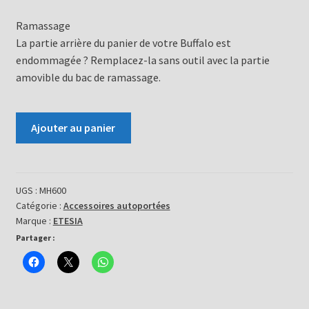
Ramassage
La partie arrière du panier de votre Buffalo est
endommagée ? Remplacez-la sans outil avec la partie
amovible du bac de ramassage.
quantité
Ajouter au panier
de
Bac
de
ramassage
UGS :
MH600
Catégorie :
Accessoires autoportées
600L
Marque :
ETESIA
-
Partager :
réf.MH600