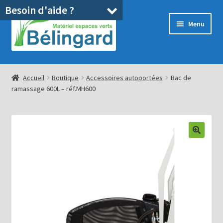
Besoin d'aide ?
Aller
Aller
Menu
à
au
la
contenu
navigation
Accueil
Accueil
Boutique
Accessoires autoportées
Bac de
ramassage 600L – réf.MH600
Boutique
Location
Ouvrir
Pièces détachées/SAV
le
menu
Occasions
enfant
Blog