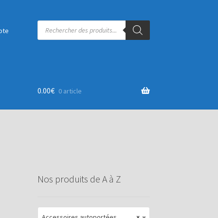
Recherche
de
pte
produits
0.00
€
0 article
Nos produits de A à Z
Accessoires autoportées
×