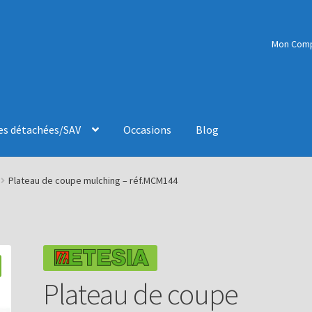
Mon Com
es détachées/SAV
Occasions
Blog
Plateau de coupe mulching – réf.MCM144
Plateau de coupe