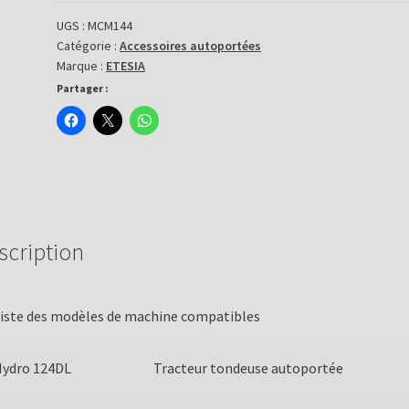
de
coupe
UGS :
MCM144
Catégorie :
Accessoires autoportées
mulching
Marque :
ETESIA
-
Partager :
réf.MCM144
scription
iste des modèles de machine compatibles
Hydro 124DL
Tracteur tondeuse autoportée