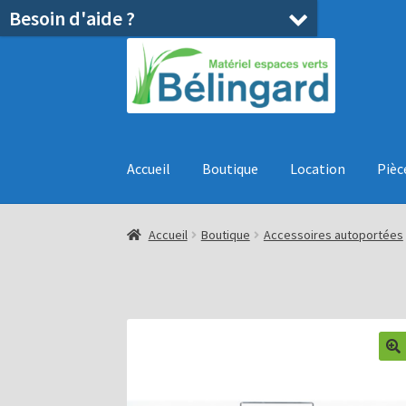
Besoin d'aide ?
Aller
Aller
à
au
la
contenu
navigation
Accueil
Boutique
Location
Pièc
Accueil
Boutique
Accessoires autoportées