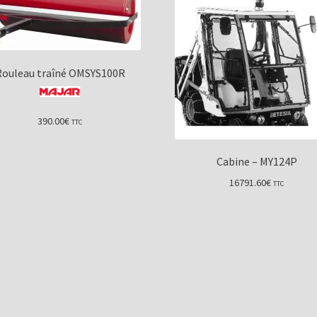
Rouleau traîné OMSYS100R
390.00
€
TTC
Cabine – MY124P
16791.60
€
TTC