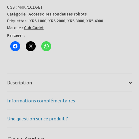
périmétrique
UGS :
MRK7101A-ET
Catégorie :
Accessoires tondeuses robots
MRK7101A-
Étiquettes :
XR5 1000
,
XR5 2000
,
XR5 3000
,
XR5 4000
ET
Marque :
Cub Cadet
Partager :
Description
Informations complémentaires
Une question sur ce produit ?