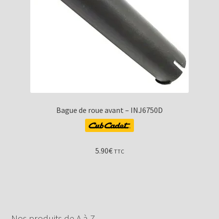
Bague de roue avant – INJ6750D
5.90
€
TTC
Nos produits de A à Z