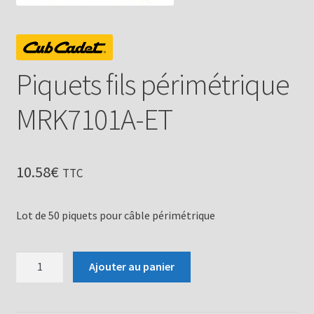
Piquets fils périmétrique
MRK7101A-ET
10.58
€
TTC
Lot de 50 piquets pour câble périmétrique
quantité
Ajouter au panier
de
Piquets
fils