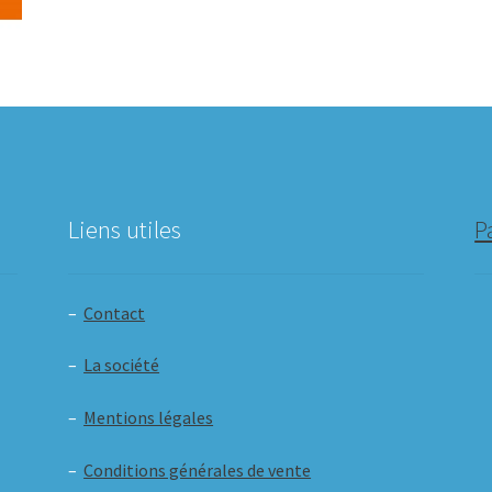
Liens utiles
P
–
Contact
–
La société
–
Mentions légales
–
Conditions générales de vente