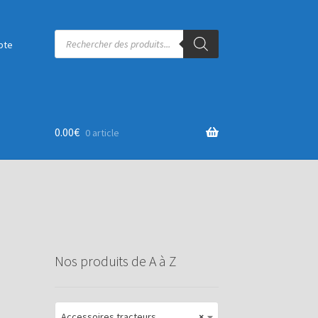
Recherche
de
pte
produits
0.00
€
0 article
Nos produits de A à Z
Accessoires tracteurs
×