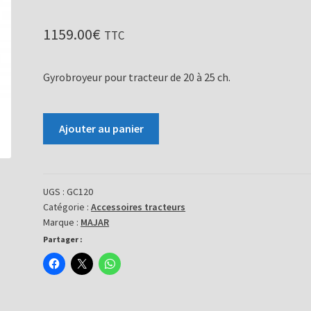
1159.00
€
TTC
Gyrobroyeur pour tracteur de 20 à 25 ch.
quantité
Ajouter au panier
de
Girobroyeur
GC120
UGS :
GC120
Catégorie :
Accessoires tracteurs
Marque :
MAJAR
Partager :