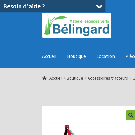
Besoin d'aide ?
Aller
Aller
à
au
la
contenu
navigation
Accueil
Boutique
Location
Pièc
Accueil
Boutique
Accessoires tracteurs
G