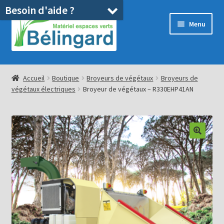
Besoin d'aide ?
Aller
Aller
Menu
à
au
la
contenu
navigation
Accueil
Accueil
Boutique
Broyeurs de végétaux
Broyeurs de
végétaux électriques
Broyeur de végétaux – R330EHP41AN
Boutique
Location
Ouvrir
Pièces détachées/SAV
le
menu
Occasions
enfant
Blog