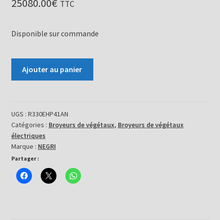
25080.00
€
TTC
Disponible sur commande
quantité
Ajouter au panier
de
Broyeur
de
végétaux
UGS :
R330EHP41AN
Catégories :
Broyeurs de végétaux
,
Broyeurs de végétaux
-
électriques
R330EHP41AN
Marque :
NEGRI
Partager :