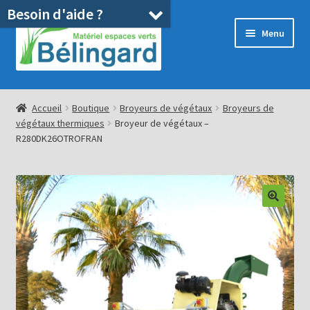
Besoin d'aide ?
Aller
Aller
Menu
à
au
la
contenu
navigation
Accueil
Accueil
Boutique
Broyeurs de végétaux
Broyeurs de
végétaux thermiques
Broyeur de végétaux –
Boutique
R280DK26OTROFRAN
Location
Ouvrir
Pièces détachées/SAV
le
menu
Occasions
enfant
Blog