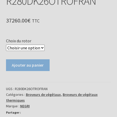
R280DK26OTROFRAN
37260.00
€
TTC
Choix du rotor
quantité
Ajouter au panier
de
Broyeur
de
végétaux
UGS :
R280DK26OTROFRAN
Catégories :
Broyeurs de végétaux
,
Broyeurs de végétaux
-
thermiques
R280DK26OTROFRAN
Marque :
NEGRI
Partager :