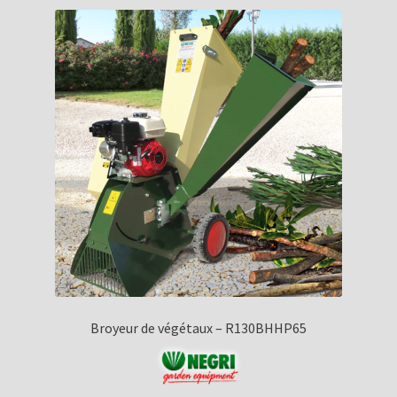
8820.00€
à
9600.00€
Broyeur de végétaux – R130BHHP65