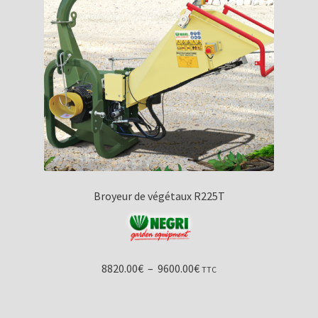
Broyeur de végétaux R225T
Plage
8820.00
€
–
9600.00
€
TTC
de
prix :