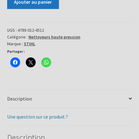
Ajouter au panier
de
Nettoyeur
haute
pression
UGS :
4788-012-4512
Catégorie :
Nettoyeurs haute pression
RE
Marque :
STIHL
272
Partager :
Plus
Description
Une question sur ce produit ?
Description