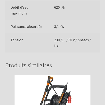
Débit d’eau
620 l/h
maximum
Puissance absorbée
3,1 kW
Tension
230 /1~ / 50 V / phases /
Hz
Produits similaires