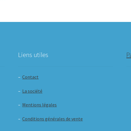
Liens utiles
P
–
Contact
–
La société
–
Mentions légales
–
Conditions générales de vente