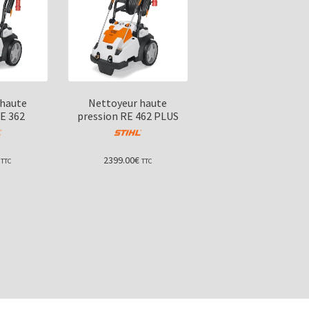
 haute
Nettoyeur haute
E 362
pression RE 462 PLUS
2399.00
€
TTC
TTC