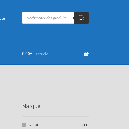
Recherche
de
pte
produits
0.00
€
0 article
Marque
STIHL
(11)