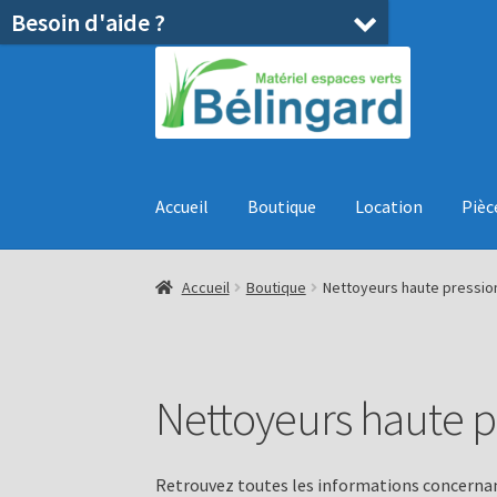
Besoin d'aide ?
Aller
Aller
à
au
la
contenu
navigation
Accueil
Boutique
Location
Pièc
Accueil
Boutique
Nettoyeurs haute pressio
Nettoyeurs haute p
Retrouvez toutes les informations concernan