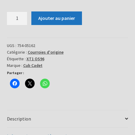
quantité
Ajouter au panier
de
Courroie
754-
05162
UGS :
754-05162
Catégorie :
Courroies d'origine
Étiquette :
XT1 OS96
Marque :
Cub Cadet
Partager :
Description