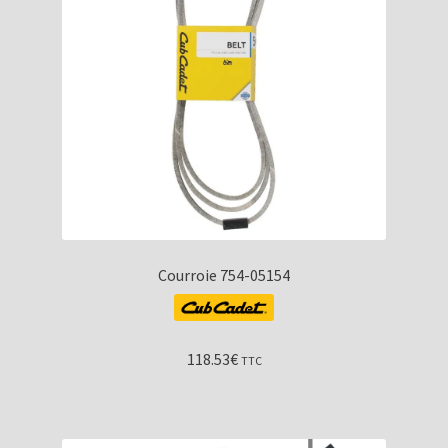
Courroie 754-05154
118.53
€
TTC