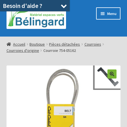
Besoin d'aide ?
Aller
Aller
Menu
à
au
la
contenu
navigation
Accueil
Accueil
Boutique
Pièces détachées
Courroies
Courroies d'origine
Courroie 754-05162
Boutique
Location
Ouvrir
Pièces détachées/SAV
le
menu
Occasions
enfant
Blog