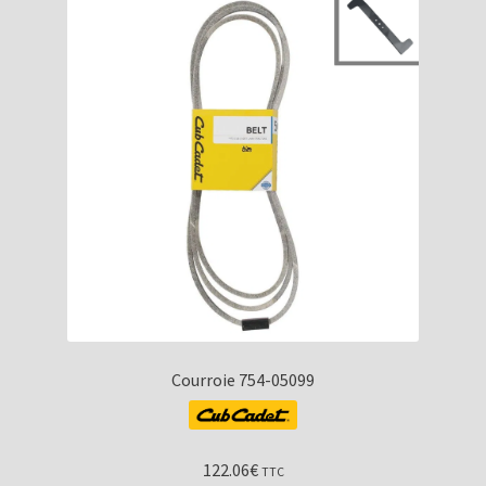
Courroie 754-05099
122.06
€
TTC