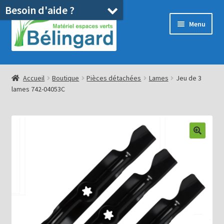
Besoin d'aide ?
Aller
Aller
Menu
à
au
la
contenu
navigation
Accueil
Accueil
Boutique
Pièces détachées
Lames
Jeu de 3
lames 742-04053C
Boutique
Location
Ouvrir
Pièces détachées/SAV
le
menu
Occasions
enfant
Blog