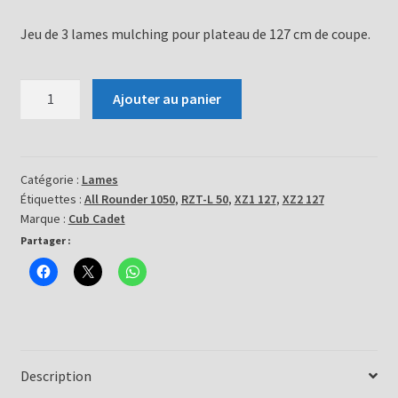
Jeu de 3 lames mulching pour plateau de 127 cm de coupe.
quantité
Ajouter au panier
de
Jeu
de
3
Catégorie :
Lames
Étiquettes :
All Rounder 1050
,
RZT-L 50
,
XZ1 127
,
XZ2 127
lames
Marque :
Cub Cadet
742-
Partager :
04053C
Description