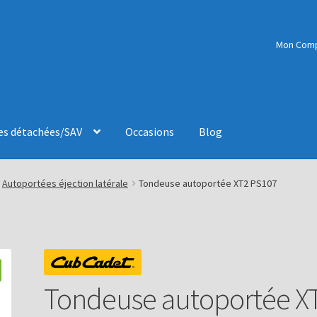
Mon Com
es détachées/SAV
Occasions
Blog
Autoportées éjection latérale
Tondeuse autoportée XT2 PS107
Tondeuse autoportée X