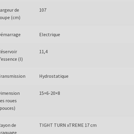
argeur de
107
oupe (cm)
Démarrage
Electrique
éservoir
11,4
’essence (l)
ransmission
Hydrostatique
Dimension
15×6-20×8
es roues
pouces)
ayon de
TIGHT TURN xTREME 17 cm
braquage