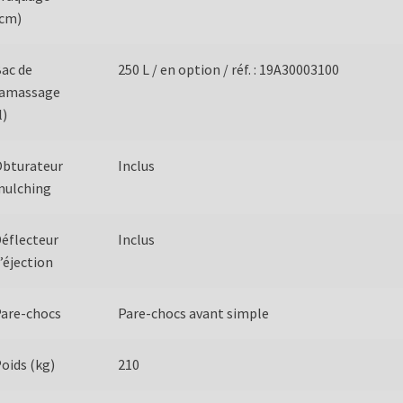
(cm)
ac de
250 L / en option / réf. : 19A30003100
ramassage
l)
Obturateur
Inclus
mulching
éflecteur
Inclus
’éjection
are-chocs
Pare-chocs avant simple
oids (kg)
210