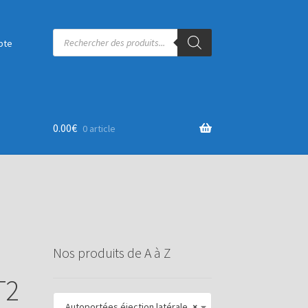
Recherche
de
pte
produits
0.00
€
0 article
Nos produits de A à Z
T2
Autoportées éjection latérale
×