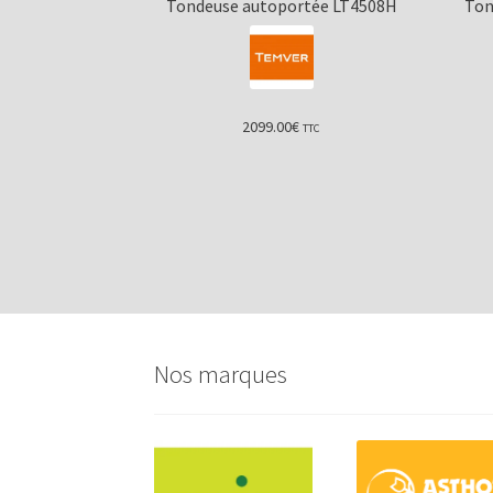
Tondeuse autoportée LT4508H
Ton
2099.00
€
TTC
Nos marques