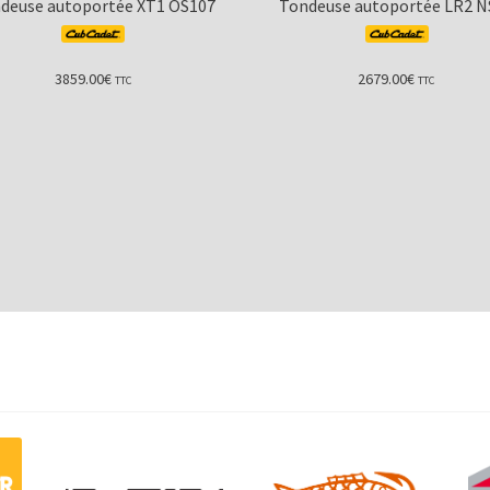
deuse autoportée XT1 OS107
Tondeuse autoportée LR2 N
3859.00
€
2679.00
€
TTC
TTC