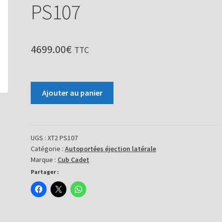
PS107
4699.00
€
TTC
quantité
Ajouter au panier
de
Tondeuse
autoportée
XT2
UGS :
XT2 PS107
Catégorie :
Autoportées éjection latérale
PS107
Marque :
Cub Cadet
Partager :