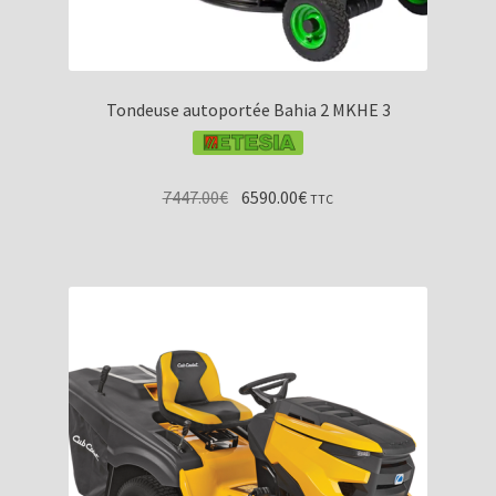
Tondeuse autoportée Bahia 2 MKHE 3
Le
Le
7447.00
€
6590.00
€
TTC
prix
prix
initial
actuel
était :
est :
7447.00€.
6590.00€.