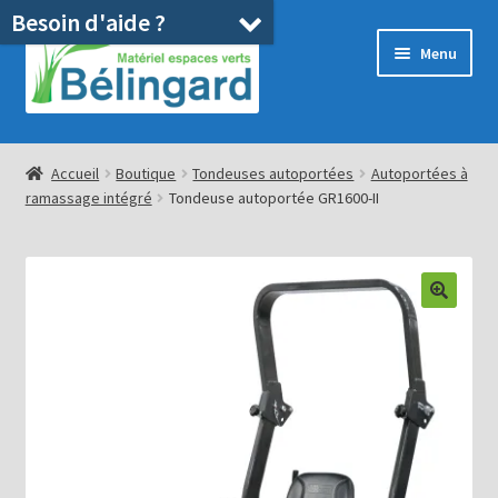
Besoin d'aide ?
Aller
Aller
Menu
à
au
la
contenu
navigation
Accueil
Accueil
Boutique
Tondeuses autoportées
Autoportées à
ramassage intégré
Tondeuse autoportée GR1600-II
Boutique
Location
Ouvrir
Pièces détachées/SAV
le
menu
Occasions
enfant
Blog