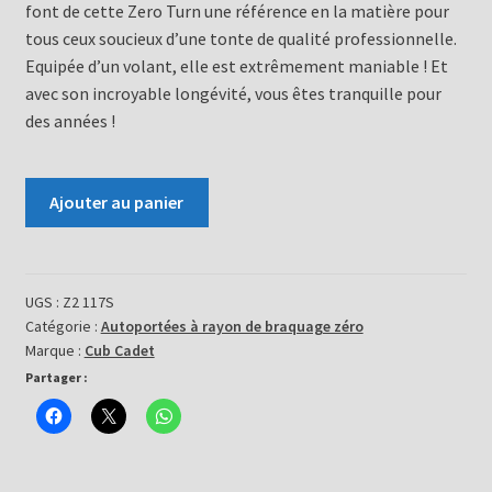
font de cette Zero Turn une référence en la matière pour
tous ceux soucieux d’une tonte de qualité professionnelle.
Equipée d’un volant, elle est extrêmement maniable ! Et
avec son incroyable longévité, vous êtes tranquille pour
des années !
quantité
Ajouter au panier
de
Tondeuse
autoportée
Z2
UGS :
Z2 117S
Catégorie :
Autoportées à rayon de braquage zéro
117S
Marque :
Cub Cadet
Partager :