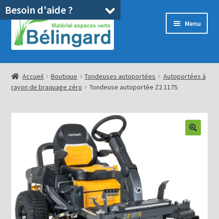
Besoin d'aide ?
Aller
Aller
Menu
à
au
la
contenu
navigation
Accueil
Accueil
Boutique
Tondeuses autoportées
Autoportées à
rayon de braquage zéro
Tondeuse autoportée Z2 117S
Boutique
Location
Ouvrir
Pièces détachées/SAV
le
menu
Occasions
enfant
Blog