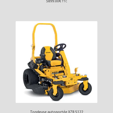
5899.00
€
TTC
Tondeuse autoportée XZ8 S122