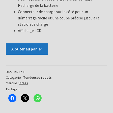
Recharge de la batterie
Connecteur de charge sur le côté pour un
démarrage facile et une coupe précise jusqu’à la
station de charge
Affichage LCD
quantité
Ajouter au panier
de
Tondeuse
Robot
mission
UGS :
KR123E
Catégorie :
Tondeuses robots
2000
Marque :
Kress
Partager :