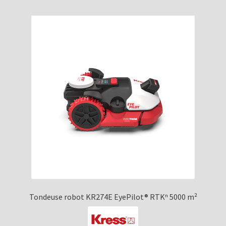
Tondeuse robot KR274E EyePilot® RTKⁿ 5000 m²