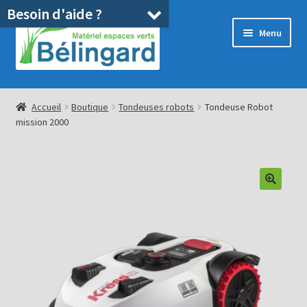
Besoin d'aide ?
Aller
Aller
Menu
à
au
la
contenu
navigation
Accueil
Accueil
Boutique
Tondeuses robots
Tondeuse Robot
mission 2000
Boutique
Location
Ouvrir
Pièces détachées/SAV
le
menu
Occasions
enfant
Blog