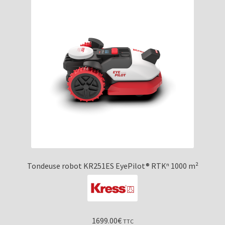
Tondeuse robot KR251ES EyePilot® RTKⁿ 1000 m²
1699.00
€
TTC