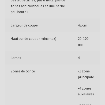
pas d‘obstacles, pas d‘îlots, pas de
zones additionnelles et une herbe
peu haute)
Largeur de coupe
42 cm
Hauteur de coupe (min/max)
20-100
mm
Lames
4
Zones de tonte
-1 zone
principale
-4 zones
auxiliaires