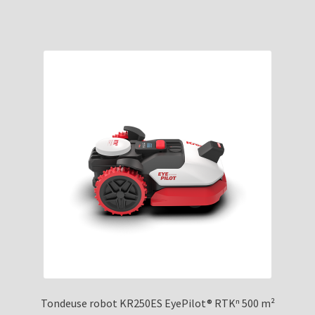
Tondeuse robot KR250ES EyePilot® RTKⁿ 500 m²