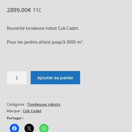
2899.00
€
TTC
Nouvelle tondeuse robot Cub Cadet.
Pour les jardins allant jusqu’à 3000 m².
quantité
Ajouter au panier
de
Tondeuse
robot
XR5
Catégorie :
Tondeuses robots
Marque :
Cub Cadet
3000
Partager :