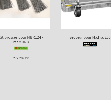
Kit brosses pour MBR124 –
Broyeur pour Ma.Tra. 250
réf.MBRB
277.20
€
TTC