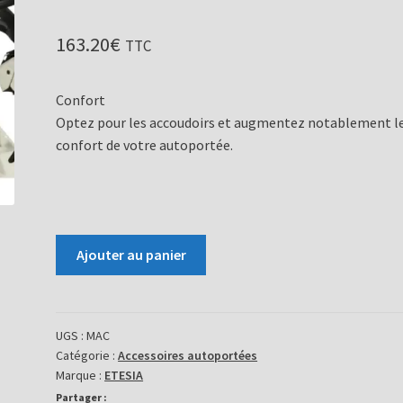
163.20
€
TTC
Confort
Optez pour les accoudoirs et augmentez notablement l
confort de votre autoportée.
quantité
Ajouter au panier
de
Accoudoires
-
réf.MAC
UGS :
MAC
Catégorie :
Accessoires autoportées
Marque :
ETESIA
Partager :