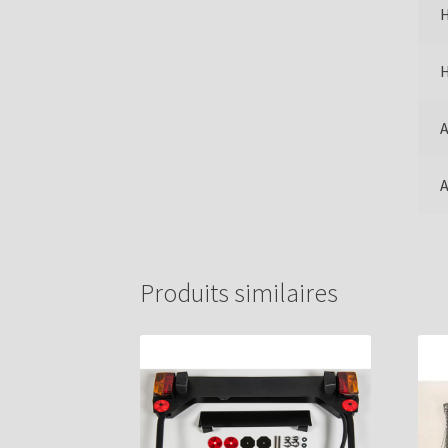
H
H
A
A
Produits similaires