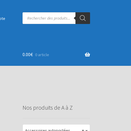
Recherche
de
pte
produits
0.00
€
0 article
Nos produits de A à Z
Accessoires autoportées
×