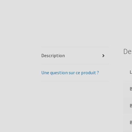
De
Description
L
Une question sur ce produit ?
B
B
B