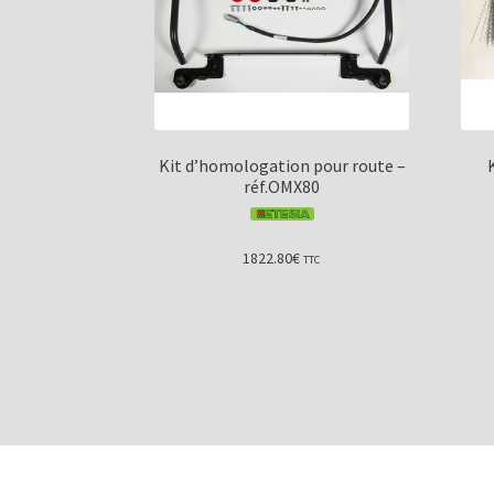
Kit d’homologation pour route –
réf.OMX80
1822.80
€
TTC