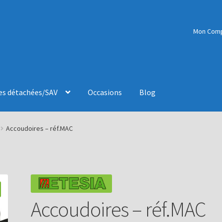
Mon Com
es détachées/SAV
Occasions
Blog
Accoudoires – réf.MAC
Accoudoires – réf.MAC