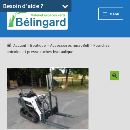
Besoin d'aide ?
Aller
Aller
Menu
à
au
la
contenu
navigation
Accueil
Accueil
Boutique
Accessoires microBull
Fourches
apicoles et presse ruches hydraulique
Boutique
Location
Ouvrir
Pièces détachées/SAV
le
menu
Occasions
enfant
Blog