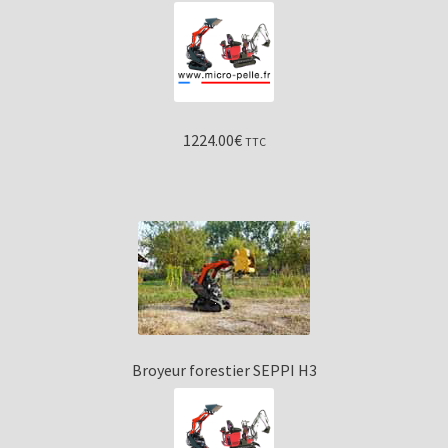
1224.00
€
TTC
Broyeur forestier SEPPI H3