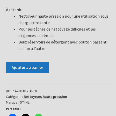
À retenir
Nettoyeur haute pression pour une utilisation sous
charge constante
Pour les tâches de nettoyage difficiles et les
exigences extrêmes
Deux réservoirs de détergent avec bouton passant
de l’un à l’autre
quantité
Ajouter au panier
de
Nettoyeur
haute
pression
UGS :
4780-012-4510
Catégorie :
Nettoyeurs haute pression
RE
Marque :
STIHL
362
Partager :