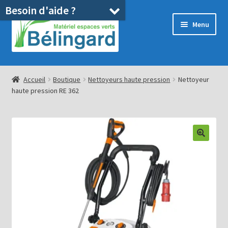
Besoin d'aide ?
Aller
Aller
Menu
à
au
la
contenu
navigation
Accueil
Accueil
Boutique
Nettoyeurs haute pression
Nettoyeur
haute pression RE 362
Boutique
Location
Ouvrir
Pièces détachées/SAV
le
menu
Occasions
enfant
Blog